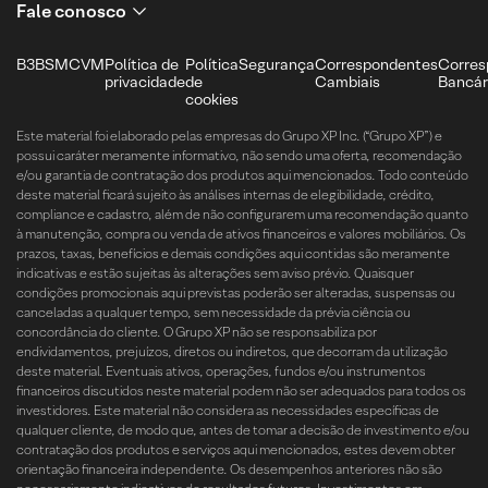
Fale conosco
B3
BSM
CVM
Política de
Política
Segurança
Correspondentes
Corres
privacidade
de
Cambiais
Bancár
cookies
Este material foi elaborado pelas empresas do Grupo XP Inc. (“Grupo XP”) e
possui caráter meramente informativo, não sendo uma oferta, recomendação
e/ou garantia de contratação dos produtos aqui mencionados. Todo conteúdo
deste material ficará sujeito às análises internas de elegibilidade, crédito,
compliance e cadastro, além de não configurarem uma recomendação quanto
à manutenção, compra ou venda de ativos financeiros e valores mobiliários. Os
prazos, taxas, benefícios e demais condições aqui contidas são meramente
indicativas e estão sujeitas às alterações sem aviso prévio. Quaisquer
condições promocionais aqui previstas poderão ser alteradas, suspensas ou
canceladas a qualquer tempo, sem necessidade da prévia ciência ou
concordância do cliente. O Grupo XP não se responsabiliza por
endividamentos, prejuízos, diretos ou indiretos, que decorram da utilização
deste material. Eventuais ativos, operações, fundos e/ou instrumentos
financeiros discutidos neste material podem não ser adequados para todos os
investidores. Este material não considera as necessidades específicas de
qualquer cliente, de modo que, antes de tomar a decisão de investimento e/ou
contratação dos produtos e serviços aqui mencionados, estes devem obter
orientação financeira independente. Os desempenhos anteriores não são