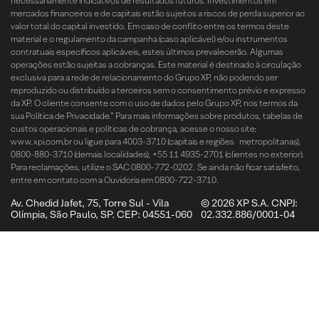
necessariamente indicativos de resultados futuros. Investimentos em
mercados financeiros e de capitais estão sujeitos a riscos de perda superior ao
valor total do capital investido. Em caso de conflito entre os termos deste
material e o regulamento da campanha (caso aplicável) e/ou instrumentos
contratuais específicos aplicáveis, estes últimos prevalecerão. Algumas
operações estão sujeitas a cobranças. Este material é destinado à circulação
exclusiva para a rede de relacionamento do Grupo XP, não podendo ser
reproduzido ou distribuído a terceiros sem o consentimento prévio e expresso
da XP. O cliente consente com o uso de dados pelo Grupo XP, nos termos da
sua Política de Privacidade.” Para mais informações sobre produtos, tabelas de
custos operacionais e políticas de cobrança, acesse o nosso site:
www.xpi.com.br ou ligue para 4003-3710 (capitais e regiões metropolitanas),
0800-880-3710 (demais localidades), +55 11 4935-2701 (clientes no exterior).
Para reclamações, utilize o SAC 0800-772-0202. Se ainda não ficar satisfeito,
entre em contato com a Ouvidoria em 0800-722-3710.
Av. Chedid Jafet, 75, Torre Sul - Vila
© 2026 XP S.A. CNPJ:
Olímpia, São Paulo, SP. CEP: 04551-060
02.332.886/0001-04