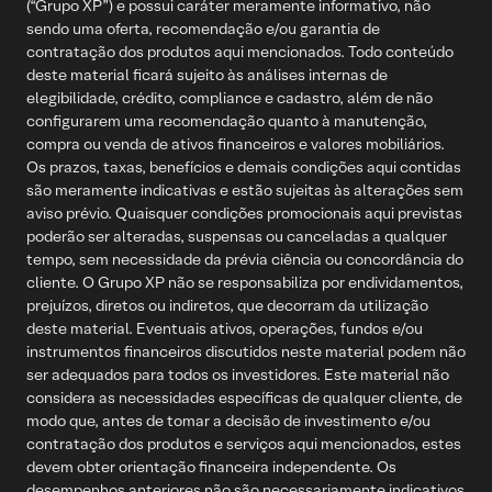
(“Grupo XP”) e possui caráter meramente informativo, não
sendo uma oferta, recomendação e/ou garantia de
Demais localidades
Seguros e previdência
contratação dos produtos aqui mencionados. Todo conteúdo
0800-880-3710
deste material ficará sujeito às análises internas de
Seguro de vida
elegibilidade, crédito, compliance e cadastro, além de não
Previdência privada
Para clientes no exterior
configurarem uma recomendação quanto à manutenção,
compra ou venda de ativos financeiros e valores mobiliários.
+55 11 4935-2701
Crédito
Os prazos, taxas, benefícios e demais condições aqui contidas
Crédito XP
são meramente indicativas e estão sujeitas às alterações sem
Atendimento em Libras (Língua Brasileira de Sinais) para os deficientes
Investimento Ampliado
auditivos:
aviso prévio. Quaisquer condições promocionais aqui previstas
poderão ser alteradas, suspensas ou canceladas a qualquer
SAC em Libras (clique aqui)
tempo, sem necessidade da prévia ciência ou concordância do
cliente. O Grupo XP não se responsabiliza por endividamentos,
prejuízos, diretos ou indiretos, que decorram da utilização
deste material. Eventuais ativos, operações, fundos e/ou
instrumentos financeiros discutidos neste material podem não
ser adequados para todos os investidores. Este material não
considera as necessidades específicas de qualquer cliente, de
modo que, antes de tomar a decisão de investimento e/ou
contratação dos produtos e serviços aqui mencionados, estes
devem obter orientação financeira independente. Os
desempenhos anteriores não são necessariamente indicativos