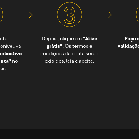
3
nta
Depois, clique em
”Ative
Faça 
onível, vá
grátis”
. Os termos e
validaçã
 aplicativo
condições da conta serão
onta”
no
exibidos, leia e aceite.
or.