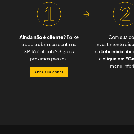
1
2
Ainda não é cliente?
Baixe
Com sua co
o app e abra sua conta na
investimento disp
XP. Já é cliente? Siga os
na
tela inicial do
próximos passos.
e
clique em ”C
menu inferi
Abra sua conta