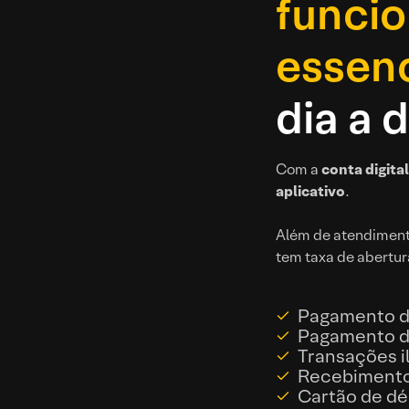
funcio
essenc
dia a d
Com a
conta digita
aplicativo
.
Além de atendimento
tem taxa de abertu
Pagamento d
Pagamento de
Transações il
Recebimento 
Cartão de dé