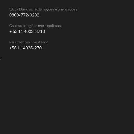
SAC - Dúvidas, reclamações e orientações
0800-772-0202
Capitais e regiões metropolitanas
+ 55 11 4003-3710
Para clientes no exterior
+55 11 4935-2701
s