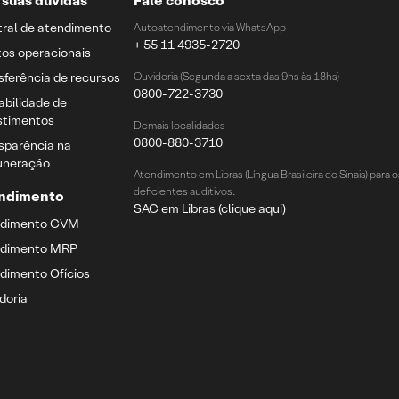
e suas dúvidas
Fale conosco
ral de atendimento
Autoatendimento via WhatsApp
+ 55 11 4935-2720
os operacionais
sferência de recursos
Ouvidoria (Segunda a sexta das 9hs às 18hs)
0800-722-3730
abilidade de
stimentos
Demais localidades
0800-880-3710
sparência na
uneração
Atendimento em Libras (Língua Brasileira de Sinais) para o
deficientes auditivos:
ndimento
SAC em Libras (clique aqui)
ndimento CVM
ndimento MRP
dimento Ofícios
doria