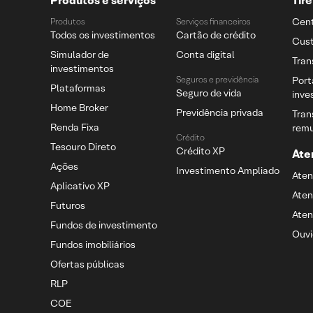
Produtos e serviços
Tir
Cent
Produtos
Serviços financeiros
Todos os investimentos
Cartão de crédito
Cust
Simulador de
Conta digital
Tran
investimentos
Seguros e previdência
Port
Plataformas
Seguro de vida
inve
Home Broker
Previdência privada
Tran
Renda Fixa
rem
Crédito
Tesouro Direto
Crédito XP
Ate
Ações
Investimento Ampliado
Ate
Aplicativo XP
Ate
Futuros
Aten
Fundos de investimento
Ouvi
Fundos imobiliários
Ofertas públicas
RLP
COE