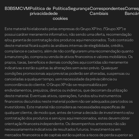
B3
BSM
CVM
Política de
Política
Segurança
Correspondentes
Corres
privacidade
de
Cambiais
Bancár
cookies
Este material foi elaborado pelas empresas do Grupo XP Inc. (“Grupo XP”) e
possui caráter meramente informativo, não sendo uma oferta, recomendação
e/ou garantia de contratação dos produtos aqui mencionados. Todo conteúdo
deste material ficará sujeito às análises internas de elegibilidade, crédito,
compliance e cadastro, além de não configurarem uma recomendação quanto
à manutenção, compra ou venda de ativos financeiros e valores mobiliários. Os
prazos, taxas, benefícios e demais condições aqui contidas são meramente
indicativas e estão sujeitas às alterações sem aviso prévio. Quaisquer
condições promocionais aqui previstas poderão ser alteradas, suspensas ou
canceladas a qualquer tempo, sem necessidade da prévia ciência ou
concordância do cliente. O Grupo XP não se responsabiliza por
endividamentos, prejuízos, diretos ou indiretos, que decorram da utilização
deste material. Eventuais ativos, operações, fundos e/ou instrumentos
financeiros discutidos neste material podem não ser adequados para todos os
investidores. Este material não considera as necessidades específicas de
qualquer cliente, de modo que, antes de tomar a decisão de investimento e/ou
contratação dos produtos e serviços aqui mencionados, estes devem obter
orientação financeira independente. Os desempenhos anteriores não são
necessariamente indicativos de resultados futuros. Investimentos em
mercados financeiros e de capitais estão sujeitos a riscos de perda superior ao