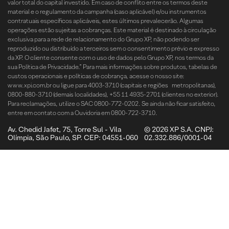
valor total do capital investido. Em caso de conflito entre os termos deste
material e o regulamento da campanha (caso aplicável) e/ou instrumentos
contratuais específicos aplicáveis, estes últimos prevalecerão. Algumas
operações estão sujeitas a cobranças. Este material é destinado à circulação
exclusiva para a rede de relacionamento do Grupo XP, não podendo ser
reproduzido ou distribuído a terceiros sem o consentimento prévio e expresso
da XP. O cliente consente com o uso de dados pelo Grupo XP, nos termos da
sua Política de Privacidade.” Para mais informações sobre produtos, tabelas de
custos operacionais e políticas de cobrança, acesse o nosso site:
www.xpi.com.br ou ligue para 4003-3710 (capitais e regiões metropolitanas),
0800-880-3710 (demais localidades), +55 11 4935-2701 (clientes no exterior).
Para reclamações, utilize o SAC 0800-772-0202. Se ainda não ficar satisfeito,
entre em contato com a Ouvidoria em 0800-722-3710.
Av. Chedid Jafet, 75, Torre Sul - Vila
© 2026 XP S.A. CNPJ:
Olímpia, São Paulo, SP. CEP: 04551-060
02.332.886/0001-04