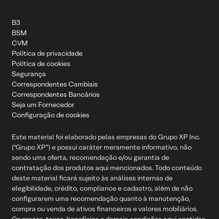
Portabilidade de investimentos
Atendimento MRP
Renda fixa
Transparência na remuneração
Atendimento Ofícios
Autoatendimento via WhatsApp
Tesouro Direto
B3
Ouvidoria
Ações
+ 55 11 4935-2720
BSM
Aplicativo XP
CVM
Futuros
SAC - Dúvidas, reclamações e orientações
Política de privacidade
Fundos de investimento
Política de cookies
0800-772-0202
Fundos imobiliários
Segurança
Ofertas públicas
Correspondentes Cambiais
RLP
Ouvidoria (Segunda a sexta das 9hs às 18hs)
Correspondentes Bancários
COE
0800-722-3730
Seja um Fornecedor
Configuração de cookies
Serviços financeiros
Capitais e regiões metropolitanas
Cartão de crédito
Este material foi elaborado pelas empresas do Grupo XP Inc.
+ 55 11 4003-3710
Conta digital
(“Grupo XP”) e possui caráter meramente informativo, não
sendo uma oferta, recomendação e/ou garantia de
Demais localidades
Seguros e previdência
contratação dos produtos aqui mencionados. Todo conteúdo
0800-880-3710
deste material ficará sujeito às análises internas de
Seguro de vida
elegibilidade, crédito, compliance e cadastro, além de não
Previdência privada
Para clientes no exterior
configurarem uma recomendação quanto à manutenção,
compra ou venda de ativos financeiros e valores mobiliários.
+55 11 4935-2701
Crédito
Os prazos, taxas, benefícios e demais condições aqui contidas