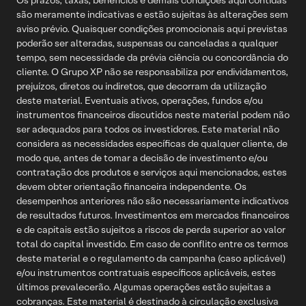
Crédito XP
são meramente indicativas e estão sujeitas às alterações sem
Atendimento em Libras (Língua Brasileira de Sinais) para os deficientes
Investimento Ampliado
auditivos:
aviso prévio. Quaisquer condições promocionais aqui previstas
poderão ser alteradas, suspensas ou canceladas a qualquer
SAC em Libras (clique aqui)
tempo, sem necessidade da prévia ciência ou concordância do
cliente. O Grupo XP não se responsabiliza por endividamentos,
prejuízos, diretos ou indiretos, que decorram da utilização
deste material. Eventuais ativos, operações, fundos e/ou
instrumentos financeiros discutidos neste material podem não
ser adequados para todos os investidores. Este material não
considera as necessidades específicas de qualquer cliente, de
modo que, antes de tomar a decisão de investimento e/ou
contratação dos produtos e serviços aqui mencionados, estes
devem obter orientação financeira independente. Os
desempenhos anteriores não são necessariamente indicativos
de resultados futuros. Investimentos em mercados financeiros
e de capitais estão sujeitos a riscos de perda superior ao valor
total do capital investido. Em caso de conflito entre os termos
deste material e o regulamento da campanha (caso aplicável)
e/ou instrumentos contratuais específicos aplicáveis, estes
últimos prevalecerão. Algumas operações estão sujeitas a
cobranças. Este material é destinado à circulação exclusiva