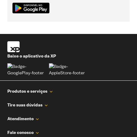
Baixe o aplicativo da XP
Produtos e serviços
Produtos
Tire suas dúvidas
Todos os investimentos
Central de atendimento
Atendimento
Simulador de investimentos
Custos operacionais
Plataformas
Transferência de recursos
Atendimento CVM
Fale conosco
Home Broker