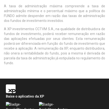
A taxa de administração máxima compreende a taxa de
administração mínima e o percentual máximo que a política do
FUNDO admite despender em razão das taxas de administração
dos fundos de investimento investidos.
A XP investimentos CCTVM S.A., na qualidade de distribuidora de
fundos de investimento, poderá receber remuneração em razão
das aplicações efetuadas por seus clientes. Esta remuneração
poderá ser diferenciada em função do fundo de investimento que
recebe a aplicação. A remuneração da XP, enquanto distribuidora,
não onera a rentabilidade do fundo, pois a mesma é derivada de
parcela da taxa de administração já estipulada no regulamento do
fundo.
Baixe o aplicativo da XP