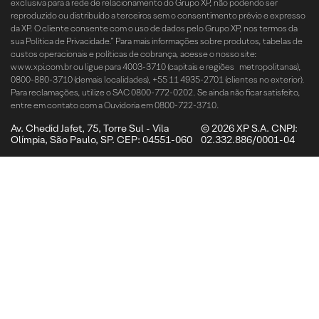
exclusiva para a rede de relacionamento do Grupo XP, não podendo ser
reproduzido ou distribuído a terceiros sem o consentimento prévio e expresso
da XP. O cliente consente com o uso de dados pelo Grupo XP, nos termos da
sua Política de Privacidade.” Para mais informações sobre produtos, tabelas de
custos operacionais e políticas de cobrança, acesse o nosso site:
www.xpi.com.br ou ligue para 4003-3710 (capitais e regiões metropolitanas),
0800-880-3710 (demais localidades), +55 11 4935-2701 (clientes no exterior).
Para reclamações, utilize o SAC 0800-772-0202. Se ainda não ficar satisfeito,
entre em contato com a Ouvidoria em 0800-722-3710.
Av. Chedid Jafet, 75, Torre Sul - Vila
© 2026 XP S.A. CNPJ:
Olímpia, São Paulo, SP. CEP: 04551-060
02.332.886/0001-04