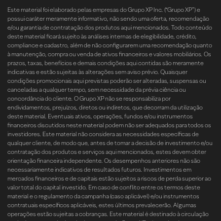
Este material foi elaborado pelas empresas do Grupo XP Inc. (“Grupo XP”) e
possui caráter meramente informativo, não sendo uma oferta, recomendação
e/ou garantia de contratação dos produtos aqui mencionados. Todo conteúdo
deste material ficará sujeito às análises internas de elegibilidade, crédito,
compliance e cadastro, além de não configurarem uma recomendação quanto
à manutenção, compra ou venda de ativos financeiros e valores mobiliários. Os
prazos, taxas, benefícios e demais condições aqui contidas são meramente
indicativas e estão sujeitas às alterações sem aviso prévio. Quaisquer
condições promocionais aqui previstas poderão ser alteradas, suspensas ou
canceladas a qualquer tempo, sem necessidade da prévia ciência ou
concordância do cliente. O Grupo XP não se responsabiliza por
endividamentos, prejuízos, diretos ou indiretos, que decorram da utilização
deste material. Eventuais ativos, operações, fundos e/ou instrumentos
financeiros discutidos neste material podem não ser adequados para todos os
investidores. Este material não considera as necessidades específicas de
qualquer cliente, de modo que, antes de tomar a decisão de investimento e/ou
contratação dos produtos e serviços aqui mencionados, estes devem obter
orientação financeira independente. Os desempenhos anteriores não são
necessariamente indicativos de resultados futuros. Investimentos em
mercados financeiros e de capitais estão sujeitos a riscos de perda superior ao
valor total do capital investido. Em caso de conflito entre os termos deste
material e o regulamento da campanha (caso aplicável) e/ou instrumentos
contratuais específicos aplicáveis, estes últimos prevalecerão. Algumas
operações estão sujeitas a cobranças. Este material é destinado à circulação