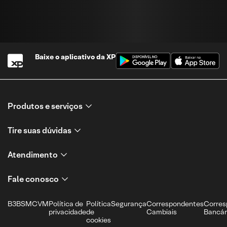
Baixe o aplicativo da
XP
Produtos e serviços
Tire suas dúvidas
Atendimento
Fale conosco
B3
BSM
CVM
Política de
Política
Segurança
Correspondentes
Corres
privacidade
de
Cambiais
Bancár
cookies