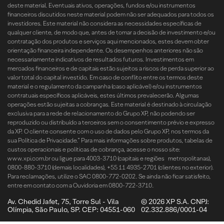
deste material. Eventuais ativos, operações, fundos e/ou instrumentos
financeiros discutidos neste material podem não ser adequados para todos os
investidores. Este material não considera as necessidades específicas de
qualquer cliente, de modo que, antes de tomar a decisão de investimento e/ou
contratação dos produtos e serviços aqui mencionados, estes devem obter
orientação financeira independente. Os desempenhos anteriores não são
necessariamente indicativos de resultados futuros. Investimentos em
mercados financeiros e de capitais estão sujeitos a riscos de perda superior ao
valor total do capital investido. Em caso de conflito entre os termos deste
material e o regulamento da campanha (caso aplicável) e/ou instrumentos
contratuais específicos aplicáveis, estes últimos prevalecerão. Algumas
operações estão sujeitas a cobranças. Este material é destinado à circulação
exclusiva para a rede de relacionamento do Grupo XP, não podendo ser
reproduzido ou distribuído a terceiros sem o consentimento prévio e expresso
da XP. O cliente consente com o uso de dados pelo Grupo XP, nos termos da
sua Política de Privacidade.” Para mais informações sobre produtos, tabelas de
custos operacionais e políticas de cobrança, acesse o nosso site:
www.xpi.com.br ou ligue para 4003-3710 (capitais e regiões metropolitanas),
0800-880-3710 (demais localidades), +55 11 4935-2701 (clientes no exterior).
Para reclamações, utilize o SAC 0800-772-0202. Se ainda não ficar satisfeito,
entre em contato com a Ouvidoria em 0800-722-3710.
Av. Chedid Jafet, 75, Torre Sul - Vila
© 2026 XP S.A. CNPJ:
Olímpia, São Paulo, SP. CEP: 04551-060
02.332.886/0001-04