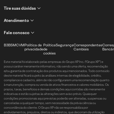
Tire suas dúvidas
Atendimento
Fale conosco
B3
BSM
CVM
Política de
Política
Segurança
Correspondentes
Corres
privacidade
de
Cambiais
Bancár
cookies
Este material foi elaborado pelas empresas do Grupo XP Inc. (“Grupo XP”) e
possui caráter meramente informativo, não sendo uma oferta, recomendação
e/ou garantia de contratação dos produtos aqui mencionados. Todo conteúdo
deste material ficará sujeito às análises internas de elegibilidade, crédito,
compliance e cadastro, além de não configurarem uma recomendação quanto
à manutenção, compra ou venda de ativos financeiros e valores mobiliários. Os
prazos, taxas, benefícios e demais condições aqui contidas são meramente
indicativas e estão sujeitas às alterações sem aviso prévio. Quaisquer
condições promocionais aqui previstas poderão ser alteradas, suspensas ou
canceladas a qualquer tempo, sem necessidade da prévia ciência ou
concordância do cliente. O Grupo XP não se responsabiliza por
endividamentos, prejuízos, diretos ou indiretos, que decorram da utilização