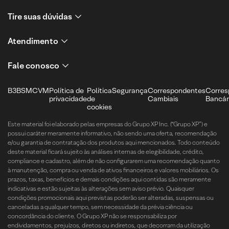
Tire suas dúvidas
Atendimento
Fale conosco
B3
BSM
CVM
Política de
Política
Segurança
Correspondentes
Corres
privacidade
de
Cambiais
Bancár
cookies
Este material foi elaborado pelas empresas do Grupo XP Inc. (“Grupo XP”) e
possui caráter meramente informativo, não sendo uma oferta, recomendação
e/ou garantia de contratação dos produtos aqui mencionados. Todo conteúdo
deste material ficará sujeito às análises internas de elegibilidade, crédito,
compliance e cadastro, além de não configurarem uma recomendação quanto
à manutenção, compra ou venda de ativos financeiros e valores mobiliários. Os
prazos, taxas, benefícios e demais condições aqui contidas são meramente
indicativas e estão sujeitas às alterações sem aviso prévio. Quaisquer
condições promocionais aqui previstas poderão ser alteradas, suspensas ou
canceladas a qualquer tempo, sem necessidade da prévia ciência ou
concordância do cliente. O Grupo XP não se responsabiliza por
endividamentos, prejuízos, diretos ou indiretos, que decorram da utilização