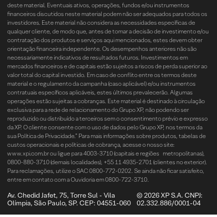
deste material. Eventuais ativos, operações, fundos e/ou instrumentos
financeiros discutidos neste material podem não ser adequados para todos os
investidores. Este material não considera as necessidades específicas de
qualquer cliente, de modo que, antes de tomar a decisão de investimento e/ou
contratação dos produtos e serviços aqui mencionados, estes devem obter
orientação financeira independente. Os desempenhos anteriores não são
necessariamente indicativos de resultados futuros. Investimentos em
mercados financeiros e de capitais estão sujeitos a riscos de perda superior ao
valor total do capital investido. Em caso de conflito entre os termos deste
material e o regulamento da campanha (caso aplicável) e/ou instrumentos
contratuais específicos aplicáveis, estes últimos prevalecerão. Algumas
operações estão sujeitas a cobranças. Este material é destinado à circulação
exclusiva para a rede de relacionamento do Grupo XP, não podendo ser
reproduzido ou distribuído a terceiros sem o consentimento prévio e expresso
da XP. O cliente consente com o uso de dados pelo Grupo XP, nos termos da
sua Política de Privacidade.” Para mais informações sobre produtos, tabelas de
custos operacionais e políticas de cobrança, acesse o nosso site:
www.xpi.com.br ou ligue para 4003-3710 (capitais e regiões metropolitanas),
0800-880-3710 (demais localidades), +55 11 4935-2701 (clientes no exterior).
Para reclamações, utilize o SAC 0800-772-0202. Se ainda não ficar satisfeito,
entre em contato com a Ouvidoria em 0800-722-3710.
Av. Chedid Jafet, 75, Torre Sul - Vila
© 2026 XP S.A. CNPJ:
Olímpia, São Paulo, SP. CEP: 04551-060
02.332.886/0001-04