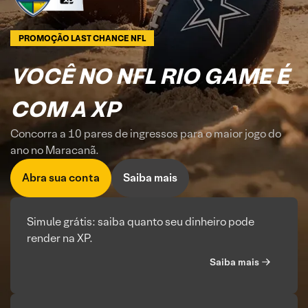
PROMOÇÃO LAST CHANCE NFL
VOCÊ NO NFL RIO GAME É
COM A XP
Concorra a 10 pares de ingressos para o maior jogo do
ano no Maracanã.
Abra sua conta
Saiba mais
Simule grátis: saiba quanto seu dinheiro pode
render na XP.
Saiba mais